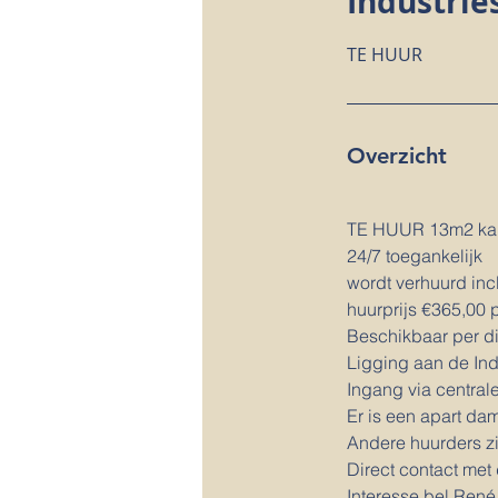
Industrie
TE HUUR
Overzicht
TE HUUR 13m2 kant
24/7 toegankelijk
wordt verhuurd incl
huurprijs €365,00
Beschikbaar per di
Ligging aan de Ind
Ingang via central
Er is een apart dam
Andere huurders zi
Direct contact met
Interesse bel René