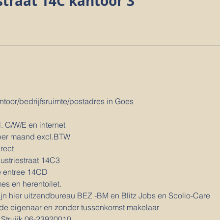
straat 14C kantoor 3
oor/bedrijfsruimte/postadres in Goes
. G/W/E en internet
 per maand excl.BTW
rect
ustriestraat 14C3
e entree 14CD
es en herentoilet.
jn hier uitzendbureau BEZ -BM en Blitz Jobs en Scolio-Care
 de eigenaar en zonder tussenkomst makelaar
 Struijk 06-23920010