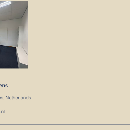
ens
es, Netherlands
.nl