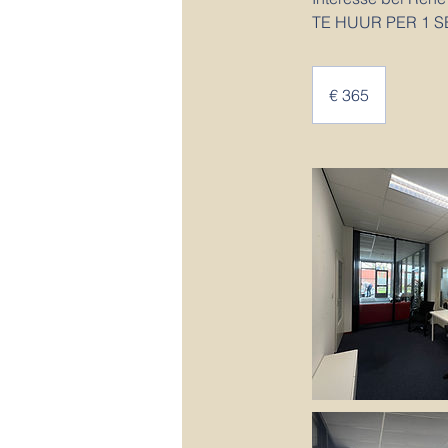
TE HUUR PER 1 
365
euro
€ 365